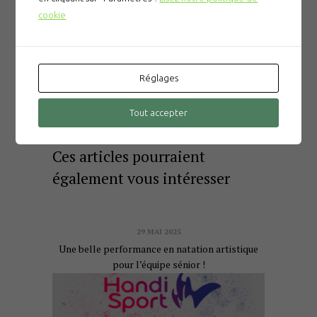
Synchronat validé !
Prochaine
cookie
12 novembre 2024
actualité
Réglages
Tout accepter
Ces articles pourraient
également vous intéresser
29 MAI 2025
Une belle performance en natation artistique
pour l’équipe sénior !