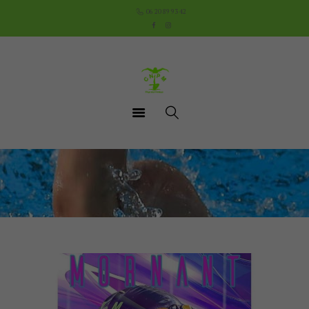
Accueil
06 20 89 93 42
Le Club
Cours
Aquathlon du Pays
Mornantais
Actualités
Boutique
Documents utiles
Contact