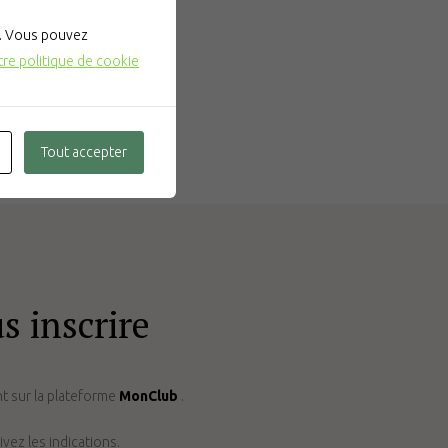
". Vous pouvez
tre politique de cookie
Tout accepter
s inscrire
nt sur la plateforme
MonClub
.
vez les indications.