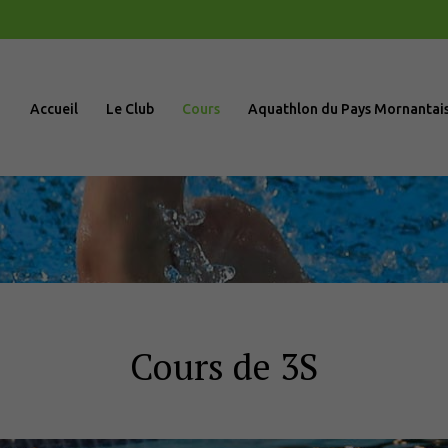
Accueil
Le Club
Accueil
Le Club
Cours
Aquathlon du Pays Mornantai
Cours
Aquathlon du
Pays
Mornantais
Actualités
Cours de 3S
Boutique