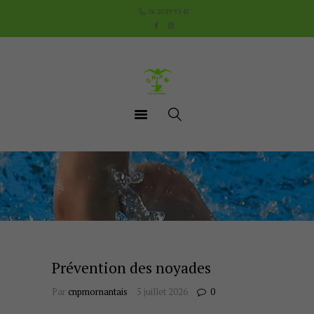
Accueil
06 20 89 93 42
Le Club
Cours
Aquathlon du Pays
Mornantais
Actualités
Boutique
Documents utiles
Contact
Prévention des noyades
Par
cnpmornantais
5 juillet 2026
0