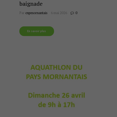
baignade
Par
cnpmornantais
6 mai 2026
0
En savoir plus