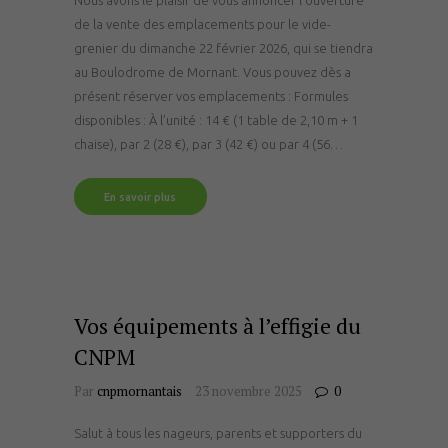
de la vente des emplacements pour le vide-
grenier du dimanche 22 février 2026, qui se tiendra
au Boulodrome de Mornant. Vous pouvez dès a
présent réserver vos emplacements : Formules
disponibles : À l’unité : 14 € (1 table de 2,10 m + 1
chaise), par 2 (28 €), par 3 (42 €) ou par 4 (56…
En savoir plus
Vos équipements à l’effigie du
CNPM
Par
cnpmornantais
23 novembre 2025
0
Salut à tous les nageurs, parents et supporters du