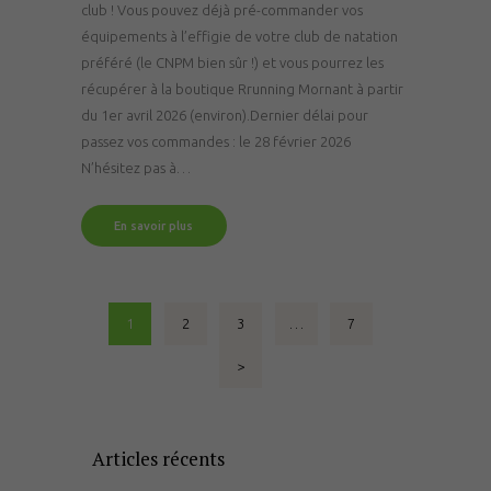
club ! Vous pouvez déjà pré-commander vos
équipements à l’effigie de votre club de natation
préféré (le CNPM bien sûr !) et vous pourrez les
récupérer à la boutique Rrunning Mornant à partir
du 1er avril 2026 (environ).Dernier délai pour
passez vos commandes : le 28 février 2026
N’hésitez pas à…
En savoir plus
Pagination
PAGE
1
PAGE
2
PAGE
3
…
PAGE
7
des
>
publications
Articles récents