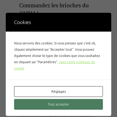
Commandez les brioches du
CNPM !
Cookies
Par
cnpmornantais
14 janvier 2026
0
En savoir plus
Nous servons des cookies. Si vous pensez que c'est ok,
cliquez simplement sur "Accepter tout". Vous pouvez
également choisir le type de cookies que vous souhaitez
en cliquant sur "Paramètres".
Lisez notre politique de
cookie
Commandez votre repas pour
la compétition Handisport du 8
février 2026
Réglages
Par
cnpmornantais
7 janvier 2026
0
Tout accepter
Nous avons la chance d’accueillir cette année
encore aux Bassins de l’Aqueduc une compétition