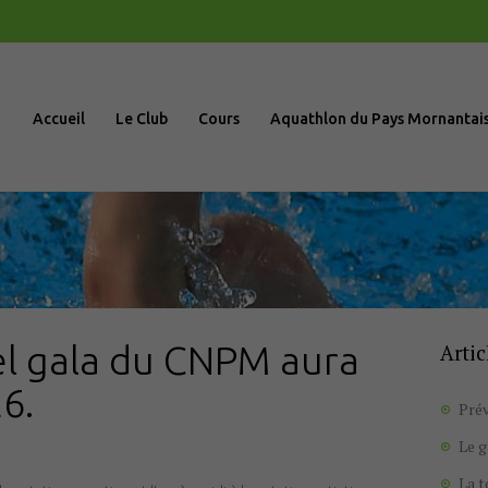
Accueil
Le Club
Accueil
Le Club
Cours
Aquathlon du Pays Mornantai
Cours
Aquathlon du
Pays
Mornantais
el gala du CNPM aura
Artic
Actualités
26.
Prév
Boutique
Le 
La 