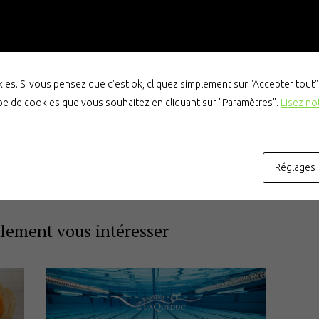
Prévention des noyades
Prochaine
es. Si vous pensez que c'est ok, cliquez simplement sur "Accepter tout
5 juillet 2026
actualité
ype de cookies que vous souhaitez en cliquant sur "Paramètres".
Lisez no
Réglages
alement vous intéresser