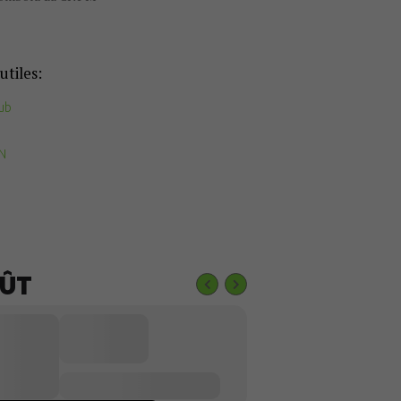
utiles:
ub
FN
ÛT