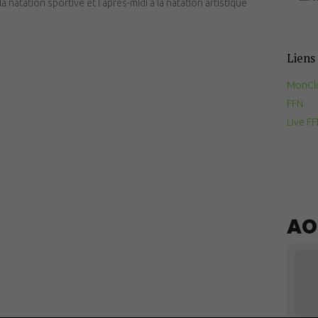
natation sportive et l’après-midi à la natation artistique
Documents
utiles
Liens 
Contact
MonCl
FFN
Live F
AO