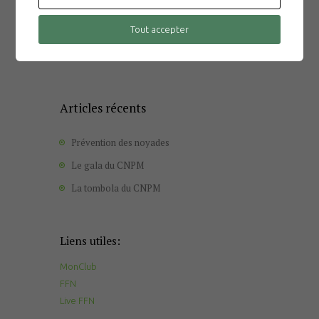
Tout accepter
2 MAI 2025
La tombola du CNPM
Articles récents
Prévention des noyades
Le gala du CNPM
La tombola du CNPM
Liens utiles:
MonClub
FFN
Live FFN