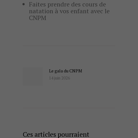
Faites prendre des cours de
natation à vos enfant avec le
CNPM
Navigation
de
l’article
Le gala du CNPM
Actualité
14 juin 2026
précédente
Ces articles pourraient