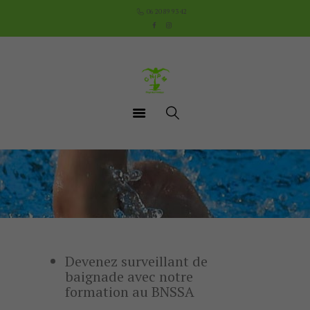
Accueil
06 20 89 93 42
Le Club
Cours
Aquathlon du Pays
Mornantais
Actualités
Boutique
Documents utiles
Contact
Devenez surveillant de
baignade avec notre
formation au BNSSA