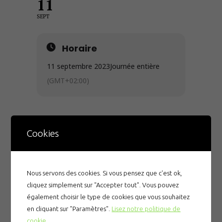
11
SEPT
Horaire
11 septembre 2023
Journée entière
(GMT+02:00)
Cookies
Articles récents
Nous servons des cookies. Si vous pensez que c'est ok,
cliquez simplement sur "Accepter tout". Vous pouvez
Prévention des noyades
également choisir le type de cookies que vous souhaitez
Le gala du CNPM
en cliquant sur "Paramètres".
Lisez notre politique de
cookie