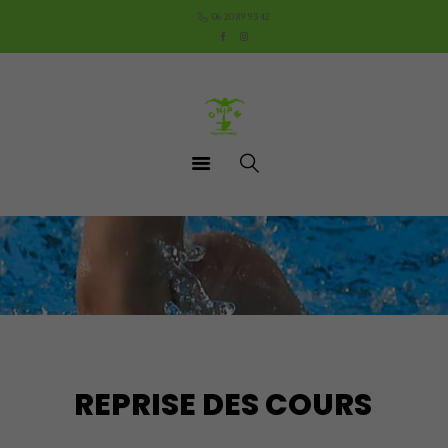
Accueil
06 20 89 93 42
Le Club
Cours
Aquathlon du Pays
Mornantais
Actualités
Boutique
Documents utiles
Contact
REPRISE DES COURS