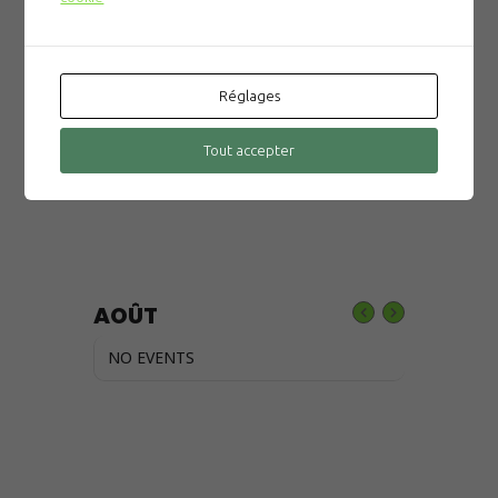
La tombola du CNPM
Liens utiles:
Réglages
MonClub
Tout accepter
FFN
Live FFN
AOÛT
NO EVENTS