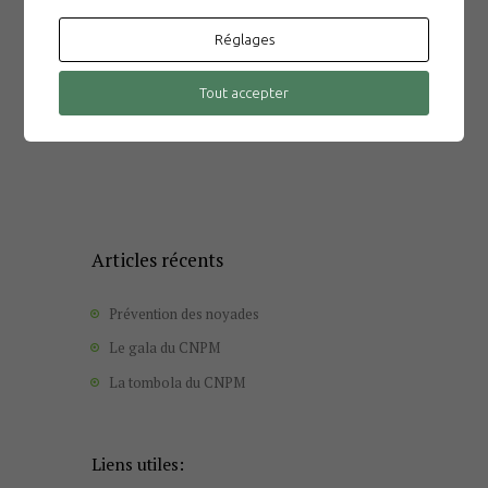
dans le navigateur pour mon prochain
Réglages
commentaire.
Tout accepter
Articles récents
Prévention des noyades
Le gala du CNPM
La tombola du CNPM
Liens utiles: