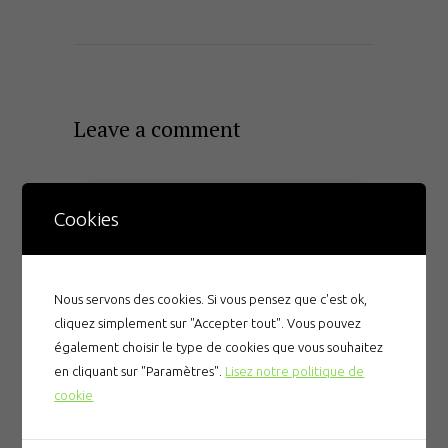
Leave a comment
Cookies
Nous servons des cookies. Si vous pensez que c'est ok,
cliquez simplement sur "Accepter tout". Vous pouvez
également choisir le type de cookies que vous souhaitez
en cliquant sur "Paramètres".
Lisez notre politique de
cookie
Enregistrer mon nom, mon e-mail et mon site