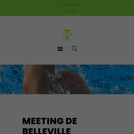
Accueil
06 20 89 93 42
Le Club
Cours
Aquathlon du Pays
Mornantais
Actualités
Boutique
Documents utiles
Contact
MEETING DE
BELLEVILLE