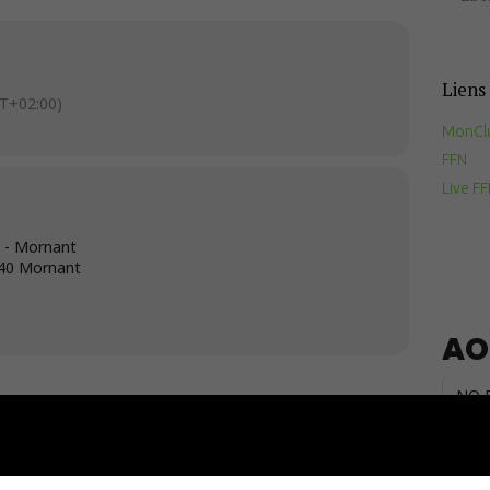
Documents
utiles
Liens 
T+02:00)
Contact
MonCl
FFN
Live F
 - Mornant
440 Mornant
AO
NO 