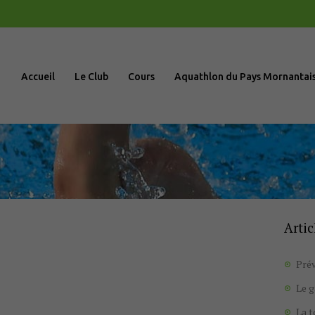
Accueil
Le Club
Accueil
Le Club
Cours
Aquathlon du Pays Mornantai
Cours
Aquathlon du
Pays
Mornantais
Artic
Actualités
Prév
Boutique
Le 
La 