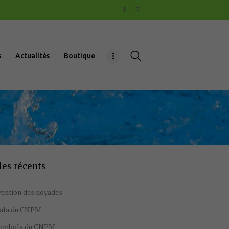
s
Actualités
Boutique
les récents
ention des noyades
gala du CNPM
tombola du CNPM