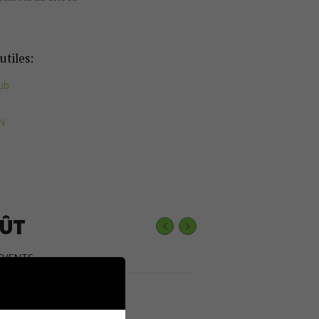
utiles:
ub
FN
ÛT
EVENTS