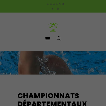
Accueil
06 20 89 93 42
Le Club
Cours
Aquathlon du Pays
Mornantais
Actualités
Boutique
Documents utiles
Contact
CHAMPIONNATS
DÉPARTEMENTAUX