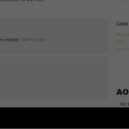
Documents
utiles
Liens 
Contact
MonCl
ée entière)
(GMT+02:00)
FFN
Live F
AO
NO 