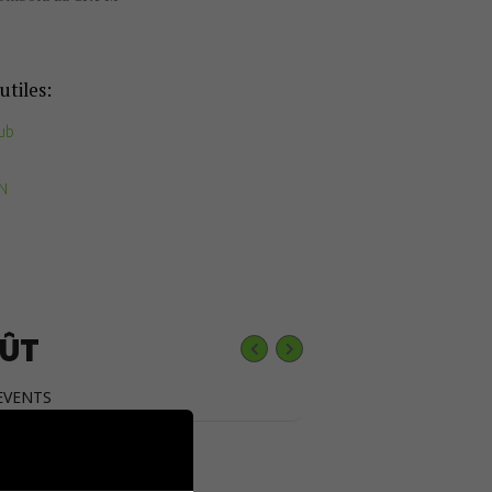
utiles:
ub
FN
ÛT
EVENTS