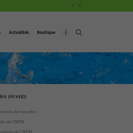
s
Actualités
Boutique
les récents
ention des noyades
gala du CNPM
tombola du CNPM