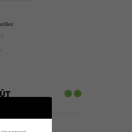
utiles:
ub
FN
ÛT
EVENTS