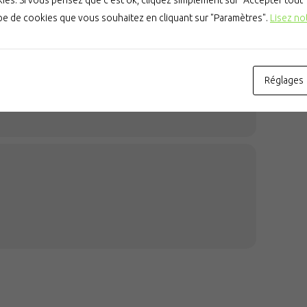
es. Si vous pensez que c'est ok, cliquez simplement sur "Accepter tout
ype de cookies que vous souhaitez en cliquant sur "Paramètres".
Lisez no
Réglages
GMT+01:00)