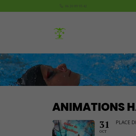
06 20 89 93 42
ANIMATIONS 
31
PLACE 
OCT