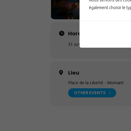
Nous servons des cooki
également choisir le t
Horaire
31 octobre 2024
16h00
-
20h00
(
Lieu
Place de la Liberté - Mornant
OTHER EVENTS