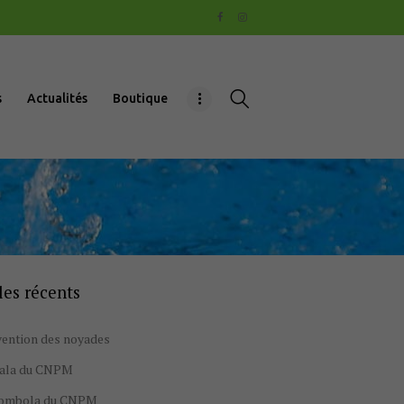
s
Actualités
Boutique
les récents
ention des noyades
gala du CNPM
tombola du CNPM