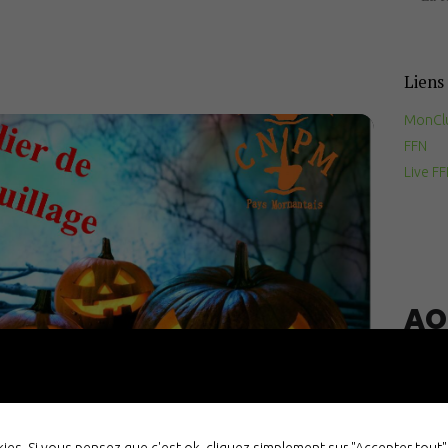
Documents
utiles
Liens 
Contact
MonCl
FFN
Live F
AO
NO 