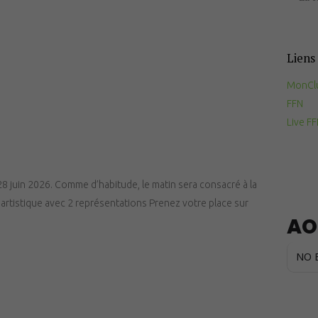
Documents
utiles
Liens 
Contact
MonCl
FFN
Live F
 28 juin 2026. Comme d’habitude, le matin sera consacré à la
on artistique avec 2 représentations Prenez votre place sur
AO
NO 