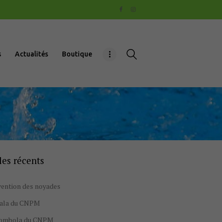
s
Actualités
Boutique
les récents
ention des noyades
gala du CNPM
tombola du CNPM