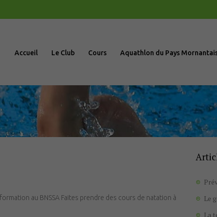
Accueil
Le Club
Accueil
Le Club
Cours
Aquathlon du Pays Mornantai
Cours
Aquathlon du
Pays
Mornantais
Artic
Actualités
Prév
Boutique
formation au BNSSA Faites prendre des cours de natation à
Le 
La 