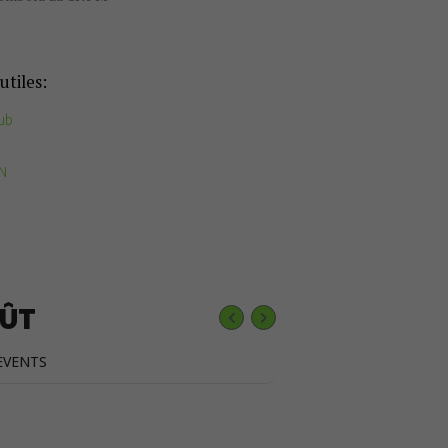
utiles:
ub
FN
ÛT
EVENTS