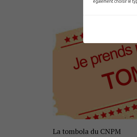
également choisir le t
La tombola du CNPM