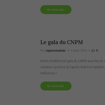
En savoir plus
Le gala du CNPM
Par
cnpmornantais
14 juin 2026
0
Notre traditionnel gala du CNPM aura lieu le
natation sportive et l’après-midi à la natati
HelloAsso !
En savoir plus