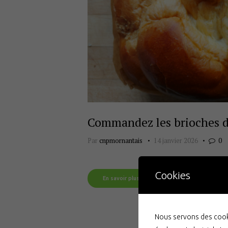
Commandez les brioches 
Par
cnpmornantais
14 janvier 2026
0
Cookies
En savoir plus
Nous servons des cooki