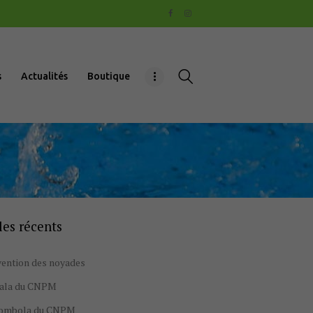
s
Actualités
Boutique
les récents
ention des noyades
gala du CNPM
tombola du CNPM