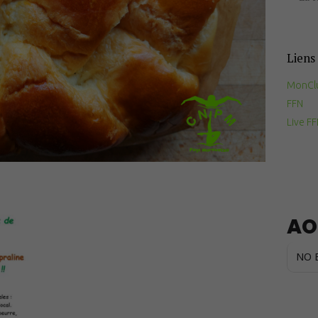
Documents
utiles
Liens 
Contact
MonCl
FFN
Live F
AO
NO 