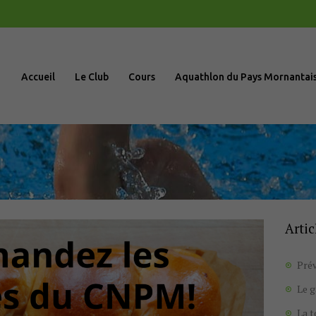
Accueil
Le Club
Accueil
Le Club
Cours
Aquathlon du Pays Mornantai
Cours
Aquathlon du
Pays
Mornantais
Artic
Actualités
Prév
Boutique
Le 
La 