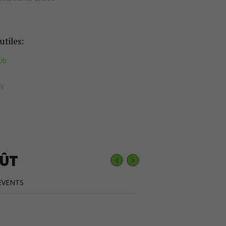
utiles:
ub
FN
ÛT
EVENTS