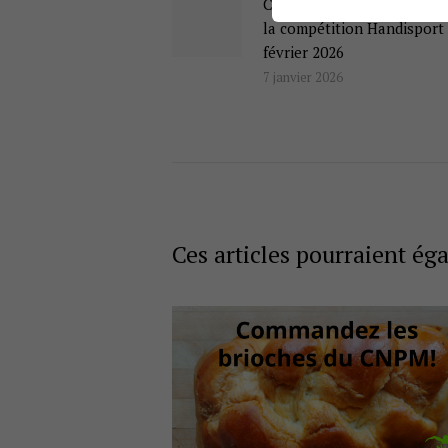
l’article
Commandez votre repas p
Actualité
la compétition Handisport 
précédente
février 2026
7 janvier 2026
Ces articles pourraient ég