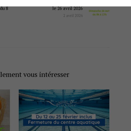
our
Aquathlon du pays Mornantais
Prochaine
du 8
le 26 avril 2026
actualité
2 avril 2026
alement vous intéresser