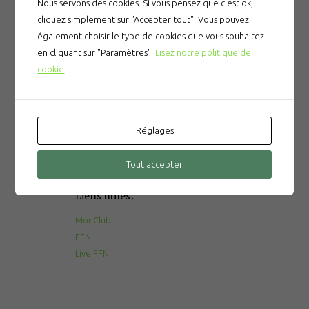
Nous servons des cookies. Si vous pensez que c'est ok,
cliquez simplement sur "Accepter tout". Vous pouvez
également choisir le type de cookies que vous souhaitez
en cliquant sur "Paramètres".
Lisez notre politique de
Articles récents
cookie
Prévention des noyades
Le gala du CNPM
Réglages
La tombola du CNPM
Tout accepter
Liens utiles:
MonClub
FFN
Live FFN