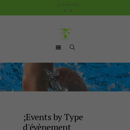
Accueil
06 20 89 93 42
Le Club
Cours
Aquathlon du Pays
Mornantais
Actualités
Boutique
Documents utiles
Contact
;Events by Type
d'évènement