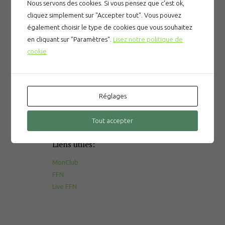
Nous servons des cookies. Si vous pensez que c'est ok,
cliquez simplement sur "Accepter tout". Vous pouvez
également choisir le type de cookies que vous souhaitez
en cliquant sur "Paramètres".
Lisez notre politique de
Articles récents
cookie
Prévention des noyades
Le gala du CNPM
Réglages
La tombola du CNPM
Tout accepter
Liens utiles:
MonClub
FFN
Live FFN