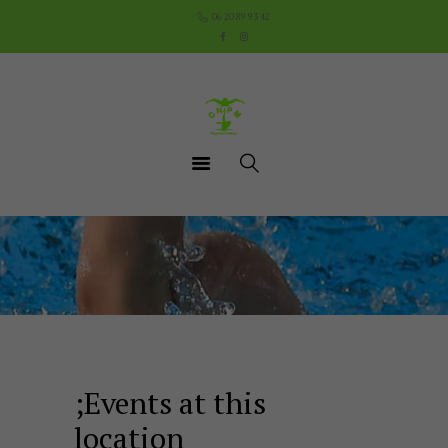
Accueil
06 20 89 93 42
Le Club
Cours
Aquathlon du Pays
Mornantais
Actualités
Boutique
Documents utiles
Contact
;Events at this
location