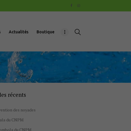
s
Actualités
Boutique
les récents
ention des noyades
gala du CNPM
tombola du CNPM