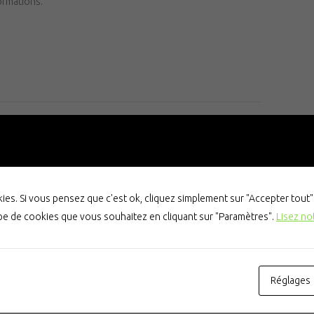
ormations.
s du
Animations Halloween à
Prochaine
Mornant
actualité
12 octobre 2023
es. Si vous pensez que c'est ok, cliquez simplement sur "Accepter tout
ype de cookies que vous souhaitez en cliquant sur "Paramètres".
Lisez no
Réglages