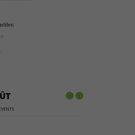
utiles:
ub
FN
ÛT
EVENTS