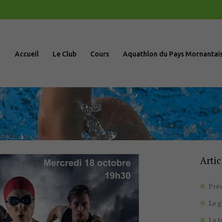
Accueil
Le Club
Accueil
Le Club
Cours
Aquathlon du Pays Mornantai
Cours
Aquathlon du
Pays
Mornantais
Artic
Actualités
Prév
Boutique
Le 
La 