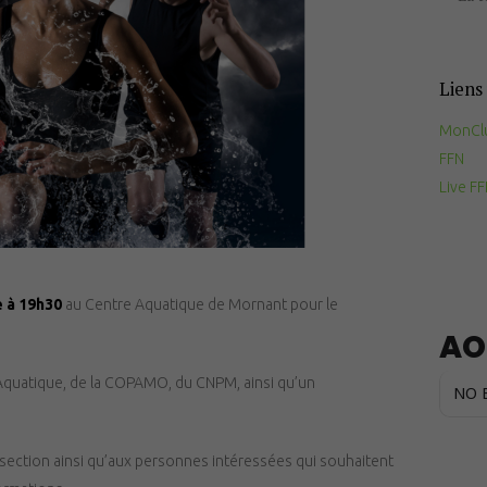
Documents
utiles
Liens 
Contact
MonCl
FFN
Live F
e à 19h30
au Centre Aquatique de Mornant pour le
AO
 Aquatique, de la COPAMO, du CNPM, ainsi qu’un
NO 
e section ainsi qu’aux personnes intéressées qui souhaitent