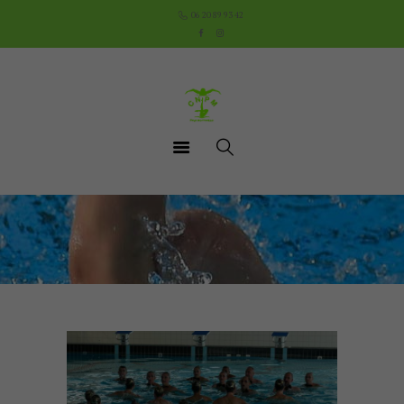
Accueil
06 20 89 93 42
Le Club
Cours
Aquathlon du Pays
Mornantais
Actualités
Boutique
Documents utiles
Contact