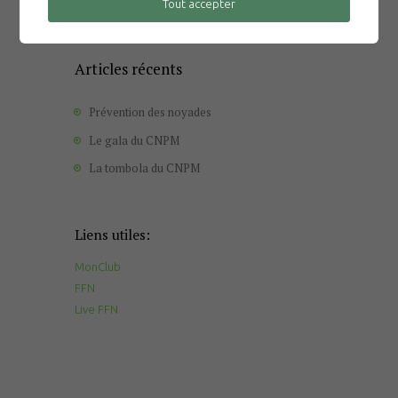
Tout accepter
Articles récents
Prévention des noyades
Le gala du CNPM
La tombola du CNPM
Liens utiles:
MonClub
FFN
Live FFN