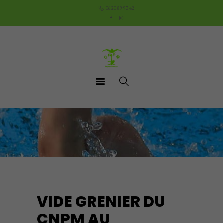
Accueil
06 20 89 93 42
Le Club
Cours
Aquathlon du Pays
Mornantais
Actualités
Boutique
Documents utiles
Contact
VIDE GRENIER DU
CNPM AU