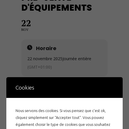
D'ÉQUIPEMENTS
22
NOV
Horaire
22 novembre 2025
Journée entière
(GMT+01:00)
Cookies
Nous servons des cookies. Si vous pensez que c'est ok,
Articles récents
cliquez simplement sur "Accepter tout". Vous pouvez
également choisir le type de cookies que vous souhaitez