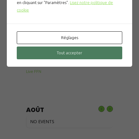
Prévention des noyades
en cliquant sur "Paramètres".
Lisez notre politique de
cookie
Le gala du CNPM
La tombola du CNPM
Réglages
Liens utiles:
Tout accepter
MonClub
FFN
Live FFN
AOÛT
NO EVENTS