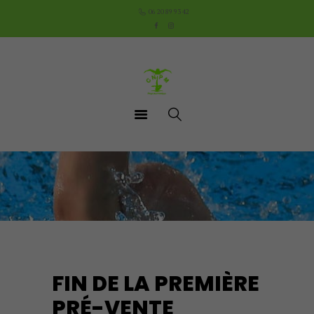
Accueil
06 20 89 93 42
Le Club
Cours
Aquathlon du Pays
Mornantais
Actualités
Boutique
Documents utiles
Contact
FIN DE LA PREMIÈRE
PRÉ-VENTE