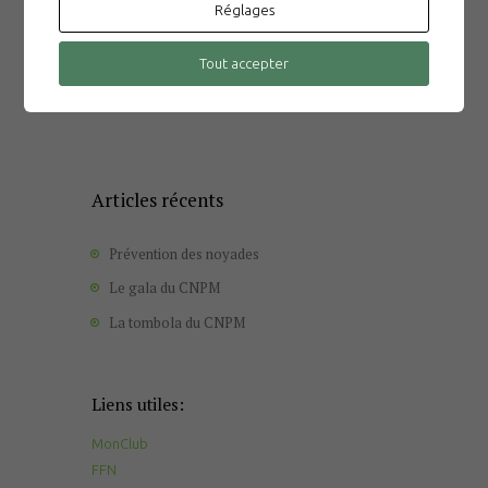
Réglages
Tout accepter
Articles récents
Prévention des noyades
Le gala du CNPM
La tombola du CNPM
Liens utiles:
MonClub
FFN