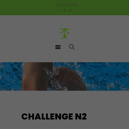
Accueil
06 20 89 93 42
Le Club
Cours
Aquathlon du Pays
Mornantais
Actualités
Boutique
Documents utiles
Contact
CHALLENGE N2