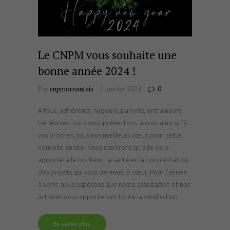
Le CNPM vous souhaite une
bonne année 2024 !
Par
cnpmornantais
1 janvier 2024
0
A tous, adhérents, nageurs, parents, entraineurs,
bénévoles, nous vous présentons, à vous ainsi qu’à
vos proches, tous nos meilleurs vœux pour cette
nouvelle année. Nous espérons qu’elle vous
apportera le bonheur, la santé et la concrétisation
des projets qui vous tiennent à cœur. Pour l’année
à venir, nous espérons que notre association et nos
activités vous apporteront toute la satisfaction…
En savoir plus