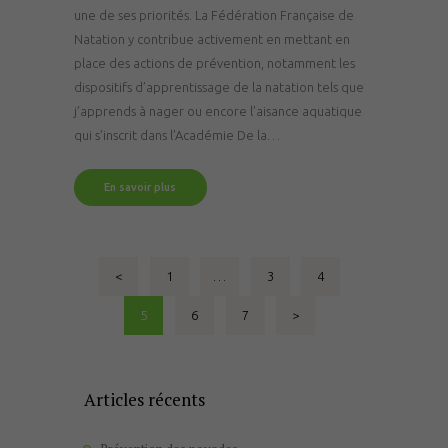
une de ses priorités. La Fédération Française de
Natation y contribue activement en mettant en
place des actions de prévention, notamment les
dispositifs d’apprentissage de la natation tels que
j’apprends à nager ou encore l’aisance aquatique
qui s’inscrit dans l’Académie De la…
En savoir plus
Pagination
<
PAGE
1
…
PAGE
3
PAGE
4
des
PAGE
5
PAGE
6
PAGE
7
>
publications
Articles récents