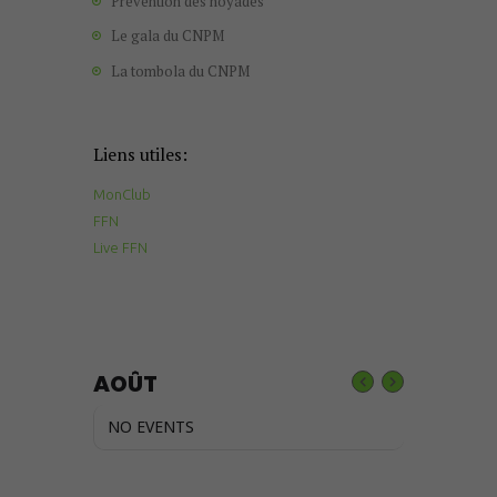
Prévention des noyades
Le gala du CNPM
La tombola du CNPM
Liens utiles:
MonClub
FFN
Live FFN
AOÛT
NO EVENTS