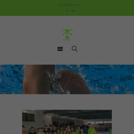
Accueil
06 20 89 93 42
Le Club
Cours
Aquathlon du Pays
Mornantais
Actualités
Boutique
Documents utiles
Contact