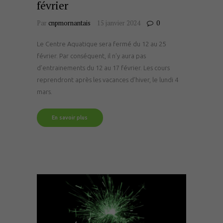
février
Par
cnpmornantais
15 janvier 2024
0
Le Centre Aquatique sera fermé du 12 au 25
février. Par conséquent, il n’y aura pas
d’entrainements du 12 au 17 février. Les cours
reprendront après les vacances d’hiver, le lundi 4
mars.
En savoir plus