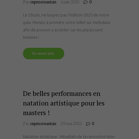
Par
cnpmornantais
4 juin 2025
0
Le 29 juin, ne loupez pas l’édition 2025 de notre
gala. Pensez à prendre votre billet sur HelloAsso
afin de pouvoir y accéder car les places sont
limitées !
En savoir plus
De belles performances en
natation artistique pour les
masters !
Par
cnpmornantais
29 mai 2025
0
Natation artistique : Résultats de la rencontre Inter