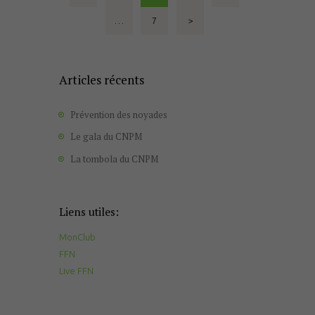
des
…
PAGE
7
>
publications
Articles récents
Prévention des noyades
Le gala du CNPM
La tombola du CNPM
Liens utiles:
MonClub
FFN
Live FFN