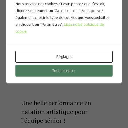
Nous servons des cookies. Si vous pensez que c'est ok,
Natation artistique : Résultats du championnat
cliquez simplement sur "Accepter tout". Vous pouvez
régional Challenge Jeune de Bourg en Bresse Le
également choisir le type de cookies que vous souhaitez
week-end s’est poursuivi avec les duo jeunes le
en cliquant sur "Paramètres".
Lisez notre politique de
dimanche 11 mai. Le CNPM présentait deux duos
cookie
qui se sont classés sur 18 ballets : – 2ème
pour le duo Emma / Cassie – 4ème pour le duo
Lena / Loane Les duettistes ont proposé aux…
Réglages
En savoir plus
Tout accepter
Une belle performance en
natation artistique pour
l’équipe sénior !