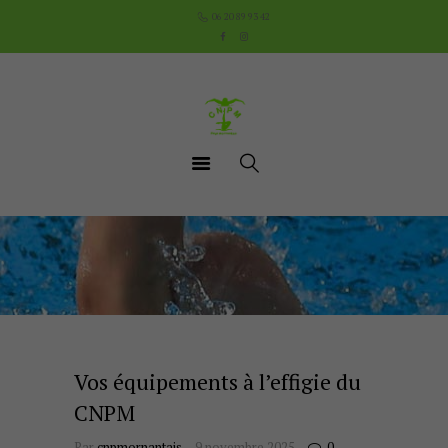
Accueil
06 20 89 93 42
Le Club
Cours
Aquathlon du Pays
Mornantais
Actualités
Boutique
Documents utiles
Contact
Vos équipements à l’effigie du
CNPM
Par
cnpmornantais
9 novembre 2025
0