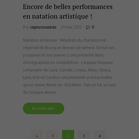
Encore de belles performances
en natation artistique !
Par
cnpmornantais
29 mai 2025
0
Natation artistique : Résultats du championnat
régional de Bourg en Bresse Ce samedi 10 mai nos
poussines et nos avenirs 2 ont présenté leurs
chorégraphies en compétition. L’équipe Poussine
composée de Lana, Camille, Louisa, Abby, Chiara,
Lynn, Erin et Candice ont présenté un beau ballet
qui se classe 8ème sur 10 ballets. Puis ce fut au tour
de l’équipe Avenir…
En savoir plus
Pagination
<
PAGE
1
PAGE
2
PAGE
3
PAGE
4