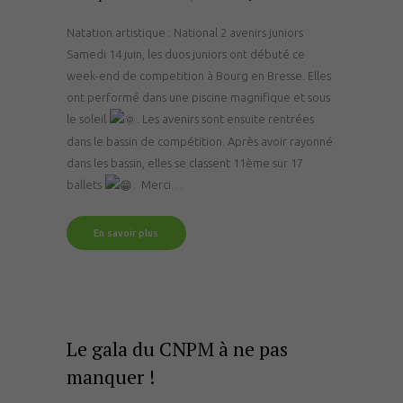
Natation artistique : National 2 avenirs juniors
Samedi 14 juin, les duos juniors ont débuté ce
week-end de competition à Bourg en Bresse. Elles
ont performé dans une piscine magnifique et sous
le soleil
. Les avenirs sont ensuite rentrées
dans le bassin de compétition. Après avoir rayonné
dans les bassin, elles se classent 11ème sur 17
ballets
. Merci…
En savoir plus
Le gala du CNPM à ne pas
manquer !