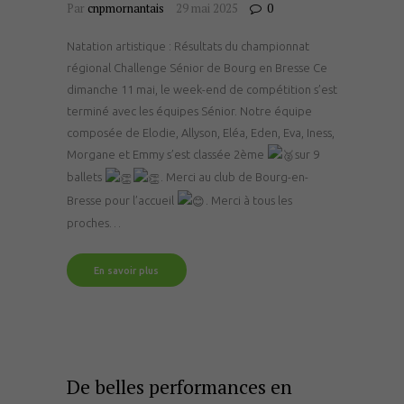
Par
cnpmornantais
29 mai 2025
0
Natation artistique : Résultats du championnat
régional Challenge Sénior de Bourg en Bresse Ce
dimanche 11 mai, le week-end de compétition s’est
terminé avec les équipes Sénior. Notre équipe
composée de Elodie, Allyson, Eléa, Eden, Eva, Iness,
Morgane et Emmy s’est classée 2ème
sur 9
ballets
. Merci au club de Bourg-en-
Bresse pour l’accueil
. Merci à tous les
proches…
En savoir plus
De belles performances en