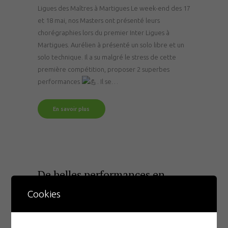
Ligues des Maîtres à Martigues Le week-end des 17
et 18 mai, nos Masters ont présenté leurs
chorégraphies lors du premier Inter Ligues à
Martigues. Aurélien à présenté un solo libre et un
solo technique. Il a su malgré le stress de cette
première compétition, proposer 2 superbes
performances
. Il se…
En savoir plus
De belles performances en
natation artistique pour les
Cookies
duos jeunes !
Par
cnpmornantais
29 mai 2025
0