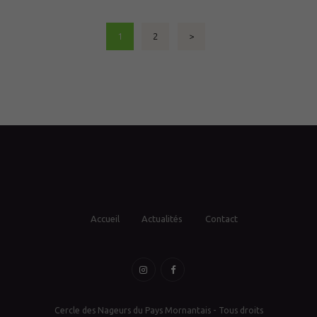
Pagination
PAGE
1
PAGE
2
>
des
publications
Accueil
Actualités
Contact
Cercle des Nageurs du Pays Mornantais - Tous droits