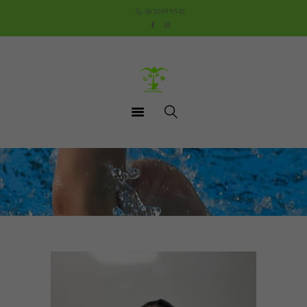
Accueil
06 20 89 93 42
Le Club
Cours
Aquathlon du Pays
Mornantais
Actualités
Boutique
Documents utiles
Contact