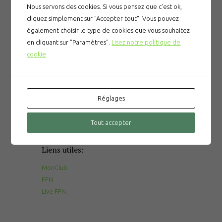
Nous servons des cookies. Si vous pensez que c'est ok,
cliquez simplement sur "Accepter tout". Vous pouvez
également choisir le type de cookies que vous souhaitez
en cliquant sur "Paramètres".
Lisez notre politique de
cookie
Articles récents
Prévention des noyades
Le gala du CNPM
Réglages
La tombola du CNPM
Tout accepter
Liens utiles:
MonClub
FFN
Live FFN