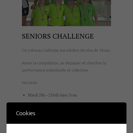
SENIORS CHALLENGE
Ce créneau s’adresse aux adultes de plus de 18 ans
Aimer la compétition, se dépasser et chercher la
performance individuelle et collective.
Horaires :
Mardi 20h – 21h45 dans l’eau
Jeudi 20h – 21h30 à sec
Cookies
Samedi 9h – 11h dans l’eau
Tarif : 376,20 €