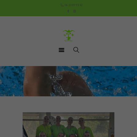
Accueil
06 20 89 93 42
Le Club
Cours
Aquathlon du Pays
Mornantais
Actualités
Boutique
Documents utiles
Contact