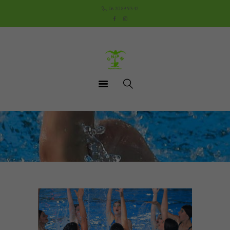
Accueil
06 20 89 93 42
Le Club
Cours
Aquathlon du Pays
Mornantais
Actualités
Boutique
Documents utiles
Contact