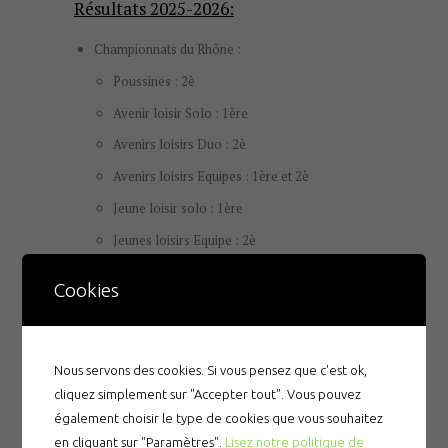
Résultats 2025-2026:
Championnats du Rhône :
Poussines : 2è
Avenir loisir Solo : 1ère
Avenirs loisirs Duo : 2è
Avenirs loisirs Equipes : 1ère et 2è
Jeune loisir solo : 1ère
Jeunes loisirs Equipe : 2è
Junior loisir Solo : 1ère
Cookies
Juniors loisirs Duo : 2è
Seniors loisirs Combiné : 4è
Masters loisirs Equipe : 2è
Nous servons des cookies. Si vous pensez que c'est ok,
cliquez simplement sur "Accepter tout". Vous pouvez
N2 Challenge
également choisir le type de cookies que vous souhaitez
Avenirs Duo : 4è
en cliquant sur "Paramètres".
Lisez notre politique de