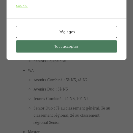
Avenirs Equipe : 4è
cookie
Jeunes Duos : 9è et 12è
Jeunes Duos poule B : 5è et 6è
Réglages
Jeunes Equipe : 8è
Juniors Duo : 7è
Tout accepter
Juniors Equipe : 1ère
Séniors Equipe : 3è
WA
Avenirs Combiné : 3è N3, 4è N2
Avenirs Duo : 5è N3
Jeunes Combiné : 2è N3, 10è N2
Senior Duo : 7è au classement général, 3è au
classement régional, 2é au classement
régional Senior
Master