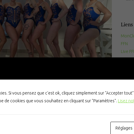
Documents
utiles
Liens 
Contact
MonCl
FFN
Live F
ION
AO
es. Si vous pensez que c'est ok, cliquez simplement sur "Accepter tout
 ans.
ype de cookies que vous souhaitez en cliquant sur "Paramètres".
Lisez no
NO 
 la performance individuelle et collective.
Réglages