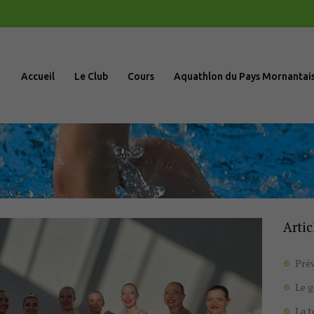
Accueil
Le Club
Accueil
Le Club
Cours
Aquathlon du Pays Mornantai
Cours
Aquathlon du
Pays
Mornantais
Artic
Actualités
Prév
Boutique
Le 
La 