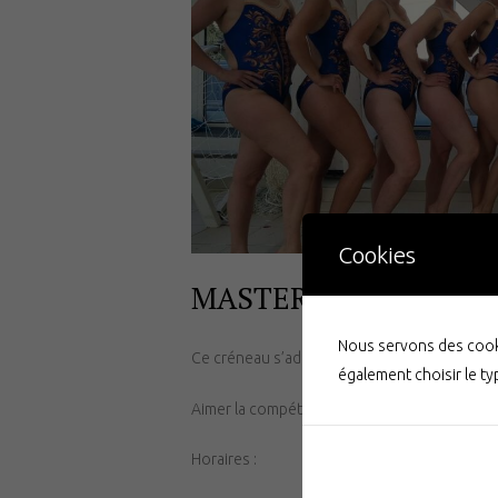
Cookies
MASTERS COMPETIT
Nous servons des cooki
Ce créneau s’adresse aux adultes de 25 à 99
également choisir le t
Aimer la compétition, se dépasser et chercher
Horaires :