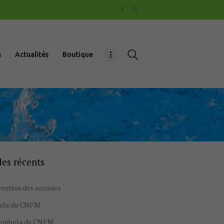
s
Actualités
Boutique
les récents
ention des noyades
gala du CNPM
tombola du CNPM