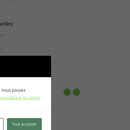
utiles:
ub
FN
ÛT
". Vous pouvez
tre politique de cookie
EVENTS
Tout accepter