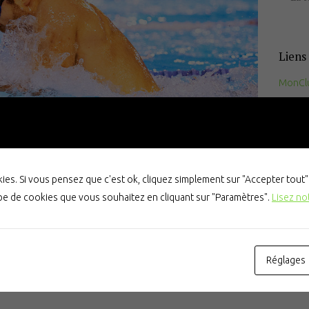
Documents
utiles
Liens 
Contact
MonCl
FFN
Live F
es. Si vous pensez que c'est ok, cliquez simplement sur "Accepter tout
ype de cookies que vous souhaitez en cliquant sur "Paramètres".
Lisez no
AO
IAIRES
NO 
Réglages
 se perfectionner.