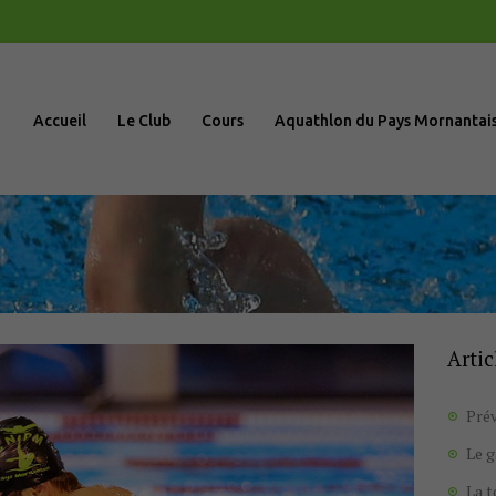
Accueil
Le Club
Accueil
Le Club
Cours
Aquathlon du Pays Mornantai
Cours
Aquathlon du
Pays
Mornantais
Artic
Actualités
Prév
Boutique
Le 
La 