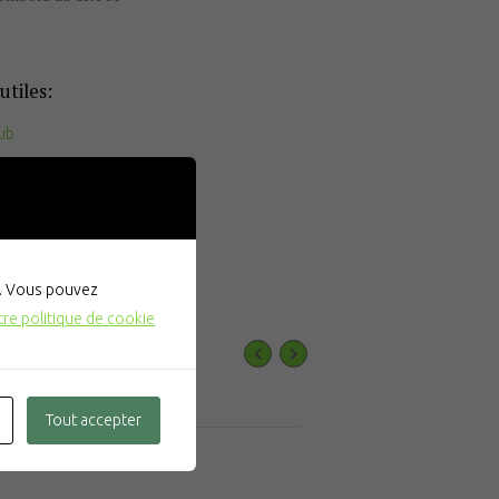
utiles:
ub
FN
". Vous pouvez
tre politique de cookie
ÛT
EVENTS
Tout accepter