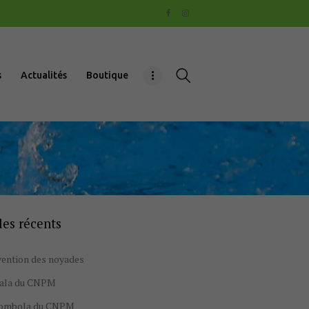
s
Actualités
Boutique
les récents
ention des noyades
gala du CNPM
tombola du CNPM