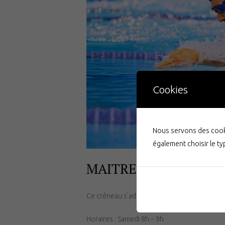
Cookies
Nous servons des cooki
également choisir le t
MAITRES 3 INTERMED
Ce créneau s’adresse aux adultes souhaitant
Horaires : Samedi 8h – 9h