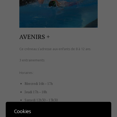
AVENIRS +
Ce créneau s’adresse aux enfants de 8 à 12 ans.
3 entrainements
Horaires :
Mercredi 16h – 17h
Jeudi 17h – 18h
Samedi 12h30 – 13h30
Cookies
Tarif : 319,90 €