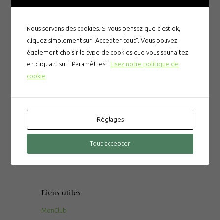
Nous servons des cookies. Si vous pensez que c'est ok,
cliquez simplement sur "Accepter tout". Vous pouvez
également choisir le type de cookies que vous souhaitez
en cliquant sur "Paramètres".
Lisez notre politique de
cookie
Articles récents
Réglages
Prévention des noyades
Le gala du CNPM
Tout accepter
La tombola du CNPM
Liens utiles:
MonClub