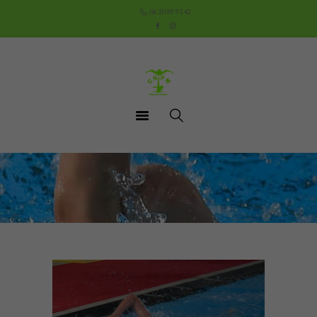
Accueil
06 20 89 93 42
Le Club
Cours
Aquathlon du Pays
Mornantais
Actualités
Boutique
Documents utiles
Contact