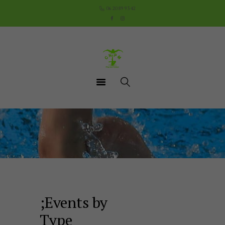
Accueil
06 20 89 93 42
Le Club
Cours
Aquathlon du Pays
Mornantais
Actualités
Boutique
Documents utiles
Contact
;Events by
Type