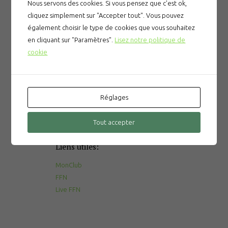
Nous servons des cookies. Si vous pensez que c'est ok,
cliquez simplement sur "Accepter tout". Vous pouvez
également choisir le type de cookies que vous souhaitez
en cliquant sur "Paramètres".
Lisez notre politique de
Articles récents
cookie
Prévention des noyades
Le gala du CNPM
Réglages
La tombola du CNPM
Tout accepter
Liens utiles:
MonClub
FFN
Live FFN