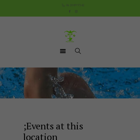
Accueil
06 20 89 93 42
Le Club
Cours
Aquathlon du Pays
Mornantais
Actualités
Boutique
Documents utiles
Contact
;Events at this
location