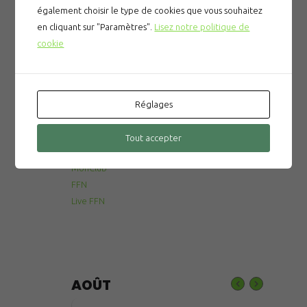
également choisir le type de cookies que vous souhaitez
Articles récents
en cliquant sur "Paramètres".
Lisez notre politique de
cookie
Prévention des noyades
Le gala du CNPM
La tombola du CNPM
Réglages
Tout accepter
Liens utiles:
MonClub
FFN
Live FFN
AOÛT