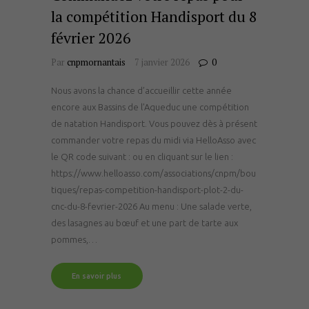
la compétition Handisport du 8
février 2026
Par
cnpmornantais
7 janvier 2026
0
Nous avons la chance d’accueillir cette année
encore aux Bassins de l’Aqueduc une compétition
de natation Handisport. Vous pouvez dès à présent
commander votre repas du midi via HelloAsso avec
le QR code suivant : ou en cliquant sur le lien :
https://www.helloasso.com/associations/cnpm/bou
tiques/repas-competition-handisport-plot-2-du-
cnc-du-8-fevrier-2026 Au menu : Une salade verte,
des lasagnes au bœuf et une part de tarte aux
pommes,…
En savoir plus