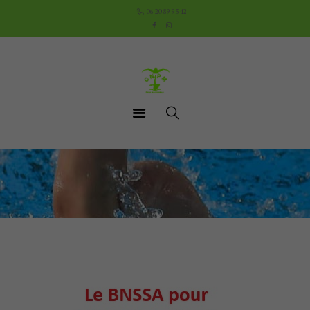
Accueil
06 20 89 93 42
Le Club
Cours
Aquathlon du Pays
Mornantais
Actualités
Boutique
Documents utiles
Contact