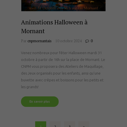
Animations Halloween à
Mornant
Par
cnpmornantais
10 octobre 2024
0
Venez nombreux pour fêter Halloween mardi 31
octobre à partir de 16h sur la place de Mornant. Le
CNPM vous proposera des Ateliers de Maquillage,
des Jeux organisés pour les enfants, ainsi qu’une
buvette avec crêpes et boissons pour les petits et
les grands!
En savoir plus
Pagination
PAGE
1
PAGE
2
PAGE
3
>