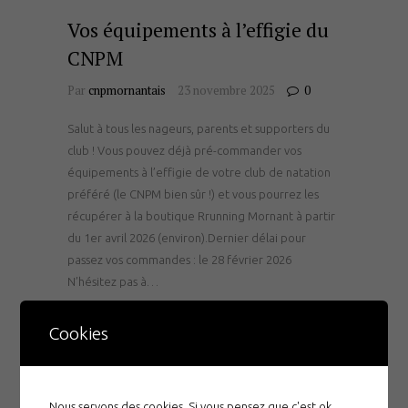
Vos équipements à l’effigie du
CNPM
Par
cnpmornantais
23 novembre 2025
0
Salut à tous les nageurs, parents et supporters du
club ! Vous pouvez déjà pré-commander vos
équipements à l’effigie de votre club de natation
préféré (le CNPM bien sûr !) et vous pourrez les
récupérer à la boutique Rrunning Mornant à partir
du 1er avril 2026 (environ).Dernier délai pour
passez vos commandes : le 28 février 2026
N’hésitez pas à…
Cookies
En savoir plus
Nous servons des cookies. Si vous pensez que c'est ok,