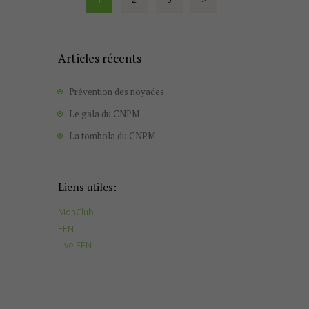
des
publications
Articles récents
Prévention des noyades
Le gala du CNPM
La tombola du CNPM
Liens utiles:
MonClub
FFN
Live FFN